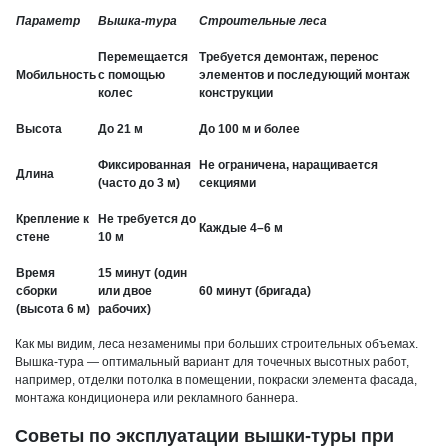
Параметр
Вышка-тура
Строительные леса
Перемещается
Требуется демонтаж, перенос
Мобильность
с помощью
элементов и последующий монтаж
колес
конструкции
Высота
До 21 м
До 100 м и более
Фиксированная
Не ограничена, наращивается
Длина
(часто до 3 м)
секциями
Крепление к
Не требуется до
Каждые 4–6 м
стене
10 м
Время
15 минут (один
сборки
или двое
60 минут (бригада)
(высота 6 м)
рабочих)
Как мы видим, леса незаменимы при больших строительных объемах.
Вышка-тура — оптимальный вариант для точечных высотных работ,
например, отделки потолка в помещении, покраски элемента фасада,
монтажа кондиционера или рекламного баннера.
Советы по эксплуатации вышки-туры при