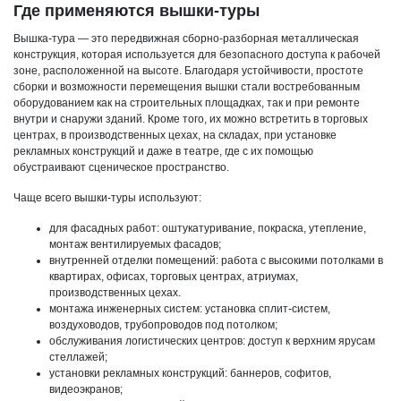
Где применяются вышки-туры
Вышка-тура — это передвижная сборно-разборная металлическая
конструкция, которая используется для безопасного доступа к рабочей
зоне, расположенной на высоте. Благодаря устойчивости, простоте
сборки и возможности перемещения вышки стали востребованным
оборудованием как на строительных площадках, так и при ремонте
внутри и снаружи зданий. Кроме того, их можно встретить в торговых
центрах, в производственных цехах, на складах, при установке
рекламных конструкций и даже в театре, где с их помощью
обустраивают сценическое пространство.
Чаще всего вышки-туры используют:
для фасадных работ: оштукатуривание, покраска, утепление,
монтаж вентилируемых фасадов;
внутренней отделки помещений: работа с высокими потолками в
квартирах, офисах, торговых центрах, атриумах,
производственных цехах.
монтажа инженерных систем: установка сплит-систем,
воздуховодов, трубопроводов под потолком;
обслуживания логистических центров: доступ к верхним ярусам
стеллажей;
установки рекламных конструкций: баннеров, софитов,
видеоэкранов;