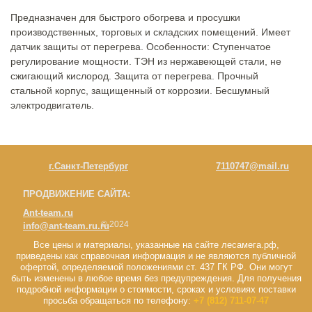
Предназначен для быстрого обогрева и просушки
производственных, торговых и складских помещений. Имеет
датчик защиты от перегрева. Особенности: Ступенчатое
регулирование мощности. ТЭН из нержавеющей стали, не
сжигающий кислород. Защита от перегрева. Прочный
стальной корпус, защищенный от коррозии. Бесшумный
электродвигатель.
г.Санкт-Петербург
7110747@mail.ru
ПРОДВИЖЕНИЕ САЙТА:
Ant-team.ru
© 2024
info@ant-team.ru.ru
Все цены и материалы, указанные на сайте лесамега.рф,
приведены как справочная информация и не являются публичной
офертой, определяемой положениями ст. 437 ГК РФ. Они могут
быть изменены в любое время без предупреждения. Для получения
подробной информации о стоимости, сроках и условиях поставки
просьба обращаться по телефону:
+7 (812) 711-07-47