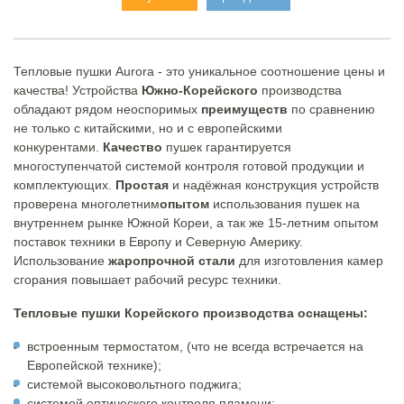
Тепловые пушки Aurora - это уникальное соотношение цены и
качества! Устройства
Южно-Корейского
производства
обладают рядом неоспоримых
преимуществ
по сравнению
не только с китайскими, но и с европейскими
конкурентами.
Качество
пушек гарантируется
многоступенчатой системой контроля готовой продукции и
комплектующих.
Простая
и надёжная конструкция устройств
проверена многолетним
опытом
использования пушек на
внутреннем рынке Южной Кореи, а так же 15-летним опытом
поставок техники в Европу и Северную Америку.
Использование
жаропрочной стали
для изготовления камер
сгорания повышает рабочий ресурс техники.
Тепловые пушки Корейского производства оснащены:
встроенным термостатом, (что не всегда встречается на
Европейской технике);
системой высоковольтного поджига;
системой оптического контроля пламени;