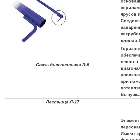
основан
перилам
ярусов 
Соединя
наварен
патрубо
длиной 1
Горизон
обеспеч
лесов в 
Связь диагональная Л-5
диагона
плоскос
при пом
вставляе
Выпуска
Лестница Л-17
Элемент
персона
Имеют к
фиксаци