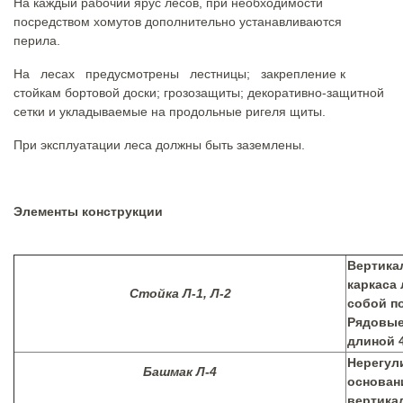
На каждый рабочий ярус лесов, при необходимости
посредством хомутов дополнительно устанавливаются
перила.
На лесах предусмотрены лестницы; закрепление к
стойкам бортовой доски; грозозащиты; декоративно-защитной
сетки и укладываемые на продольные ригеля щиты.
При эксплуатации леса должны быть заземлены.
Элементы конструкции
Вертика
каркаса
Стойка Л-1, Л-2
собой по
Рядовые
длиной 4
Нерегул
Башмак Л-4
основан
вертика