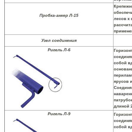
Крепежн
обеспеч
Пробка-анкер Л-15
лесов к 
рассчит
примене
Узел соединения
Ригель Л-6
Горизон
соединя
собой в
основан
перилам
ярусов 
Соединя
наварен
патрубо
длиной 2
Ригель Л-9
Горизон
соединя
собой в