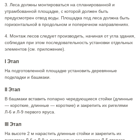
3. Леса должны монтироваться на спланированной и
утрамбованной площадке, с которой должен быть
предусмотрен отвод воды. Площадка под леса должна быть
горизонтальной в продольном и поперечном направлениях.
4. Монтаж лесов следует производить, начиная от угла здания,
соблюдая при этом последовательность установки отдельных
элементов (см. приложение).
I Этап
На подготовленной площадке установить деревянные
подкладки и башмаки.
II Этап
В башмаки вставить попарно чередующиеся стойки (длинные
— короткие, длинные — короткие) и закрепить их ригелями
Л-6 и Л-9 первого яруса.
III Этап
На высоте 2 м нарастить длинные стойки и закрепить их
ригелями Л-6 и Л-9 и диагональными связями Л-5 второго