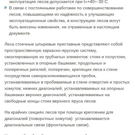
эксплуатация лесов допускается при t=+40÷-30 С.
В связи с постоянными работами по совершенствованию
лесов, повышающими их надёжность и улучшающих
эксплуатационные свойства, в конструкцию лесов могут
быть внесены изменения, не отраженные в настоящем
документе.
Леса стоечные штыревые приставные представляют собой
пространственную каркасно-ярусную систему,
смонтированную из трубчатых элементов: стоек и полустоек,
установленных в опорные башмаки; продольных и
поперечных ригелей; поперечин, крепящих леса к стене
посредством саморасклинивающихся пробок,
устанавливаемых в пробиваемые в стене отверстия и простых
хомутов; нижних диагоналей, устанавливаемых на опорных
башмаках верхних диагоналей, устанавливаемых на
свободные концы стоек верхнего яруса лесов.
На крайних секциях лесов при помощи креплении для
диагоналей (поворотных хомутов) устанавливаются
диагональные связи (фронтальные связи).